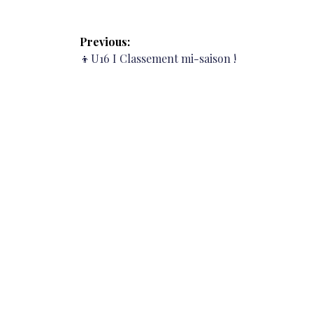
Navigation
Previous:
de
Previous
👦U16 I Classement mi-saison !
post:
l’article