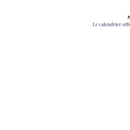
N
Next
Le calendrier offic
post: