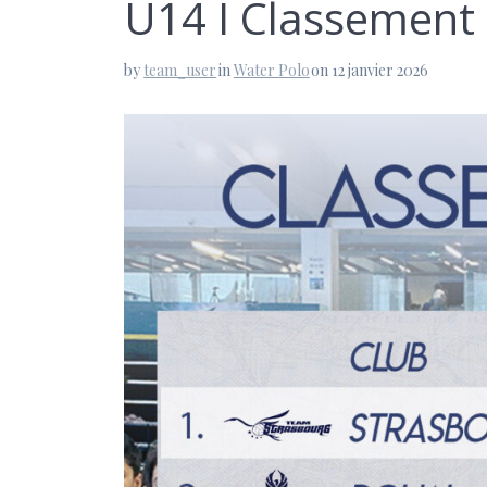
U14 I Classement 
by
team_user
in
Water Polo
on 12 janvier 2026