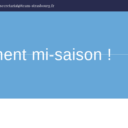
secretariat@team-strasbourg.fr
ent mi-saison !