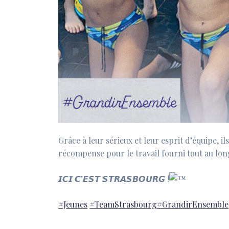
Grâce à leur sérieux et leur esprit d’équipe, i
récompense pour le travail fourni tout au long 
𝙄𝘾𝙄 𝘾’𝙀𝙎𝙏 𝙎𝙏𝙍𝘼𝙎𝘽𝙊𝙐𝙍𝙂 !
#Jeunes
#TeamStrasbourg
#GrandirEnsemble