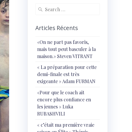
Search
for:
Articles Récents
«On ne part pas favoris,
mais tout peut basculer à la
maison.» Steven VITRANT
« ⁠La préparation pour cette
demi-finale est très
exigeante » Adam FURMAN
«Pour que le coach ait
encore plus confiance en
les jeunes » Luka
RUBASHVILI
« c’était ma première vraie
saison en Élite » Thémis