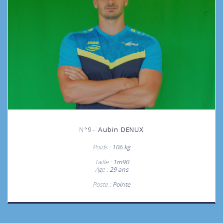
N°9–
Aubin DENUX
Poids :
106 kg
Taille :
1m90
Age :
29 ans
Poste :
Pointe