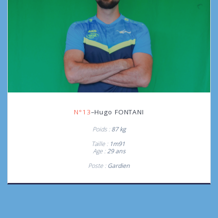
N°13
–Hugo FONTANI
Poids :
87 kg
Taille :
1m91
Age :
29 ans
Poste :
Gardien