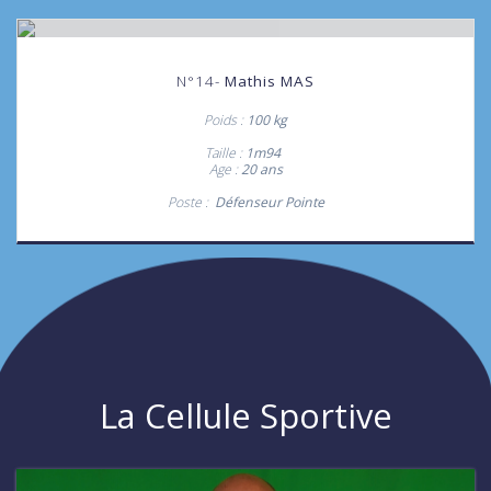
N°14-
Mathis MAS
Poids :
100 kg
Taille :
1m94
Age :
20
ans
Poste :
Défenseur Pointe
La Cellule Sportive