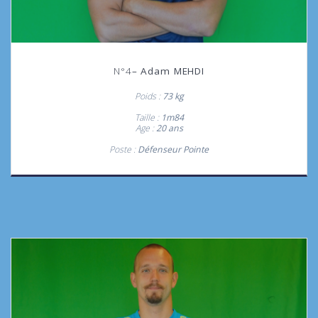
N°4
– Adam MEHDI
Poids :
73 kg
Taille :
1m84
Age :
20
ans
Poste :
Défenseur Pointe