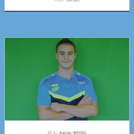
Poste :
Gardien
N°3
– Aaron MEHDI