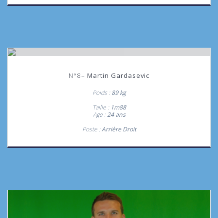
N°8
– Martin Gardasevic
Poids :
89 kg
Taille :
1m88
Age :
24 ans
Poste :
Arrière Droit