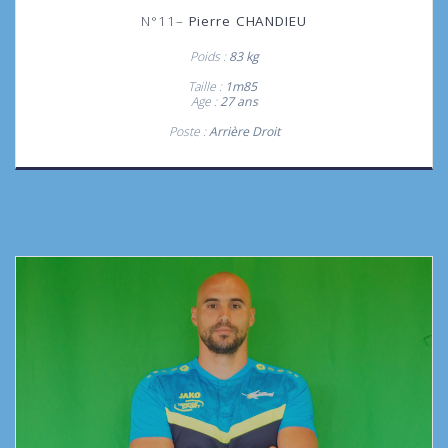
N°11
–
Pierre CHANDIEU
Poids :
83 kg
Taille :
1m85
Age :
27
ans
Poste :
Arrière Droit