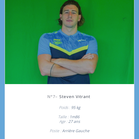
N°7
–
Steven Vitrant
Poids :
95 kg
Taille :
1m86
Age :
27 ans
Poste :
Arrière Gauche