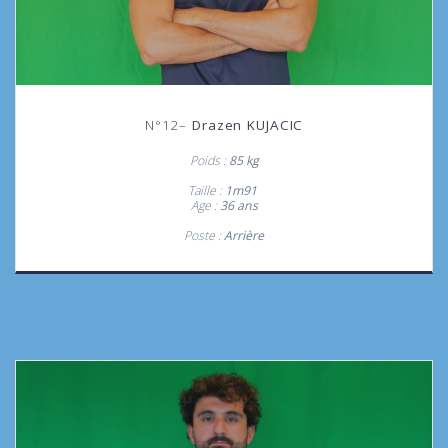
N°12–
Drazen KUJACIC
Poids :
85 kg
Taille :
1m91
Age :
36 ans
Poste :
Arrière