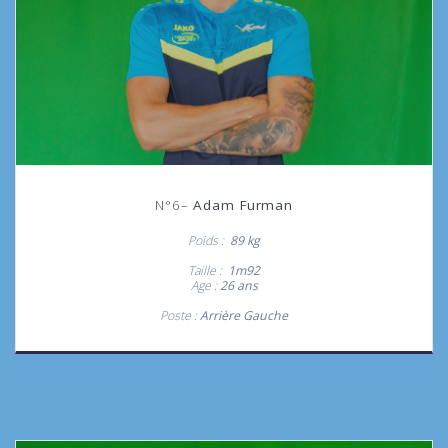
N°6–
Adam Furman
Poids :
89 kg
Taille :
1m92
Age :
26 ans
Poste :
Arrière Gauche