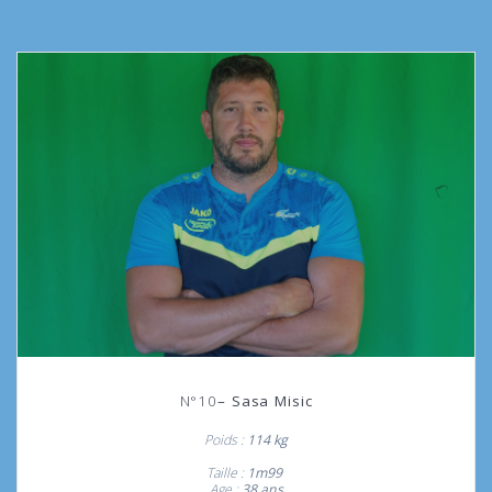
N°10
– Sasa Misic
Poids :
114
kg
Taille :
1m99
Age :
38 ans