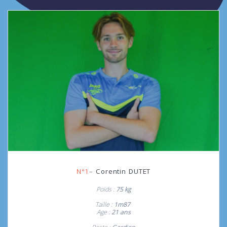
N°1
–
Corentin DUTET
Poids :
75 kg
Taille :
1m87
Age :
21
ans