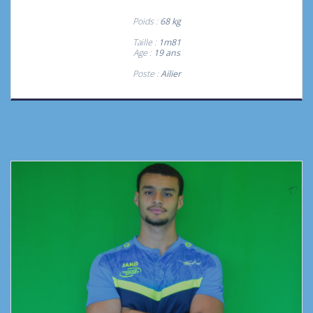
Poids :
68 kg
Taille :
1m81
Age :
19 ans
Poste :
Ailier