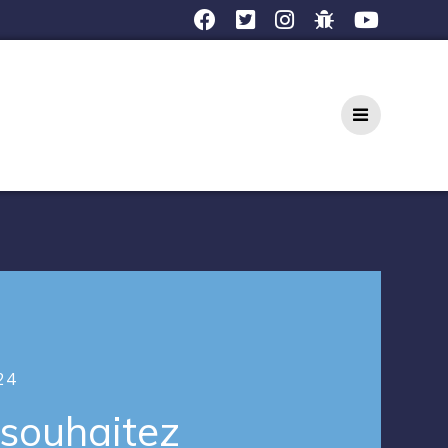
24
souhaitez