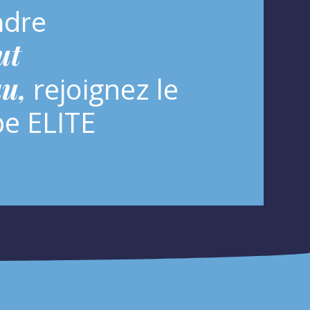
ndre
ut
u,
rejoignez le
e ELITE