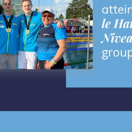
attei
le Ha
Nivea
group