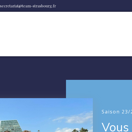
secretariat@team-strasbourg.fr
Saison 23/
Vous 