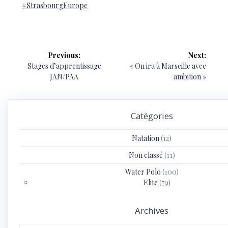
#StrasbourgEurope
Navigation
Previous:
Next:
de
Previous
Next
Stages d’apprentissage
« On ira à Marseille avec
post:
post:
JAN/PAA
ambition »
l’article
Catégories
Natation
(12)
Non classé
(11)
Water Polo
(100)
Elite
(79)
Archives