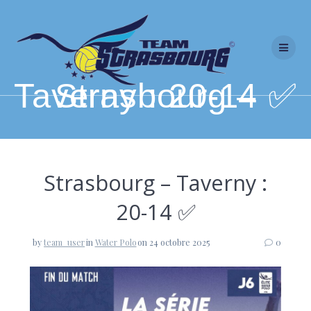
Skip
to
content
Strasbourg – Taverny : 20-14 ✅
Strasbourg – Taverny :
20-14 ✅
by
team_user
in
Water Polo
on 24 octobre 2025
0