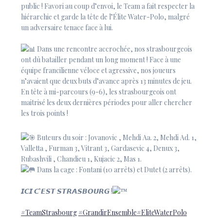
public ! Favori au coup d’envoi, le Team a fait respecter la
hiérarchie et garde la tête de l’Élite Water-Polo, malgré
un adversaire tenace face à lui.
Dans une rencontre accrochée, nos strasbourgeois
ont dû batailler pendant un long moment ! Face à une
équipe francilienne véloce et agressive, nos joueurs
n’avaient que deux buts d’avance après 13 minutes de jeu.
En tête à mi-parcours (9-6), les strasbourgeois ont
maitrisé les deux dernières périodes pour aller chercher
les trois points !
Buteurs du soir : Jovanovic , Mehdi Aa. 2, Mehdi Ad. 1,
Valletta , Furman 3, Vitrant 3, Gardasevic 4, Denux 3,
Rubashvili , Chandieu 1, Kujacic 2, Mas 1.
Dans la cage : Fontani (10 arrêts) et Dutet (2 arrêts).
𝙄𝘾𝙄 𝘾’𝙀𝙎𝙏 𝙎𝙏𝙍𝘼𝙎𝘽𝙊𝙐𝙍𝙂 !
#TeamStrasbourg
#GrandirEnsemble
#EliteWaterPolo