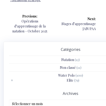
Navigation
Previous:
Next:
de
Previous
Opérations
Next
Stages d’apprentissage
post:
d’apprentissage de la
post:
JAN/PAA
l’article
natation – Octobre 2025
Catégories
Natation
(12)
Non classé
(11)
Water Polo
(100)
Elite
(79)
Archives
Archives