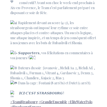
consécutif ! Avant son choc le week-end prochain à
Aix-en-Provence, le Team s’est parfaitement préparé en
disposant ce soir de Sète.
Rapidement devant au score (4-2), les
strasbourgeois ont imposé leur rythme ce soir entre
attaques placées et contre-attaques. Un succès logique,
une attaque inspirée, et un temps de jeu conséquent offert
à nos jeunes avec les buts de Rubashvili et Shonia.
𝙎𝙪𝙥𝙥𝙤𝙧𝙩𝙚𝙧𝙨, vos félicitations en commentaires à
vos joueurs !
Buteurs du soir : Jovanovic , Mehdi Aa. 2, Mehdi Ad. ,
Rubashvili 1, Furman 1, Vitrant 4, Gardasevic 3, Denux 3,
Shonia 1, Chandieu , Kujacic 2, Mas 3.
Dans la cage : Fontani (8 arrêts) et Dutet (1 arrêt).
𝙄𝘾𝙄 𝘾’𝙀𝙎𝙏 𝙎𝙏𝙍𝘼𝙎𝘽𝙊𝙐𝙍𝙂 !
#TeamStrasbourg
#GrandirEnsemble
#EliteWaterPolo
#StrasbourgEurope