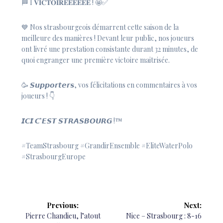
🏁 I 𝐕𝐈𝐂𝐓𝐎𝐈𝐑𝐄𝐄𝐄𝐄𝐄𝐄 ! 🤩✅
💙 Nos strasbourgeois démarrent cette saison de la
meilleure des manières ! Devant leur public, nos joueurs
ont livré une prestation consistante durant 32 minutes, de
quoi engranger une première victoire maitrisée.
🥳 𝙎𝙪𝙥𝙥𝙤𝙧𝙩𝙚𝙧𝙨, vos félicitations en commentaires à vos
joueurs ! 👇
𝙄𝘾𝙄 𝘾’𝙀𝙎𝙏 𝙎𝙏𝙍𝘼𝙎𝘽𝙊𝙐𝙍𝙂 !™️
#TeamStrasbourg
#GrandirEnsemble
#EliteWaterPolo
#StrasbourgEurope
Navigation
Previous:
Next:
de
Previous
Next
Pierre Chandieu, l’atout
Nice – Strasbourg : 8-16