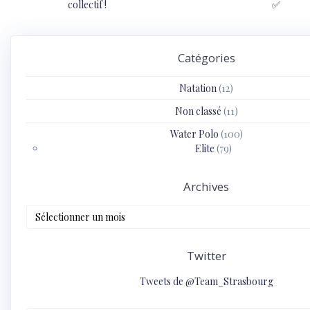
post:
post:
collectif !
✅
l’article
Catégories
Natation
(12)
Non classé
(11)
Water Polo
(100)
Elite
(79)
Archives
Archives
Twitter
Tweets de @Team_Strasbourg