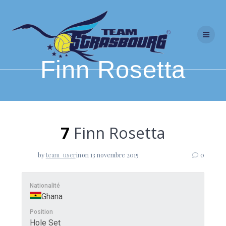
Skip
to
content
Finn Rosetta
7
Finn Rosetta
by
team_user
in
on 13 novembre 2015
0
Nationalité
Ghana
Position
Hole Set