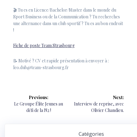
🎬
Tu es en Licence/Bachelor/Master dans le monde du
Sport Business ou de la Communication ? Tu recherches
une alternance dans un club sportif ? Tu es au bon endroit
!
Fiche de poste Team Strasbourg
📝
Motivé ? CV et rapide présentation à envoyer à :
leo.dub@team-strasbourg.fr
Navigation
Previous:
Next:
de
Previous
Next
Le Groupe Élite Jeunes au
Interview de reprise, avec
post:
post:
défi de la N2 !
Olivier Chandieu.
l’article
Catégories