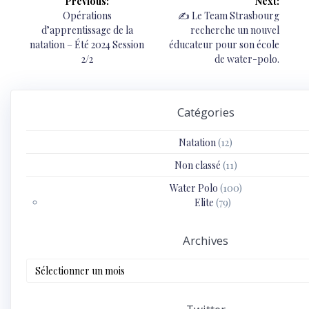
Previous:
Next:
de
Previous
Next
Opérations
✍️ Le Team Strasbourg
post:
post:
d’apprentissage de la
recherche un nouvel
l’article
natation – Été 2024 Session
éducateur pour son école
2/2
de water-polo.
Catégories
Natation
(12)
Non classé
(11)
Water Polo
(100)
Elite
(79)
Archives
Archives