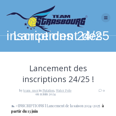
Skip
to
content
Lancement des inscriptions 24/25 !
Lancement des
inscriptions 24/25 !
by
team_user
in
Natation
,
Water Polo
0
on 11 juin 2024
🏊
#INSCRIPTIONS
l Lancement de la saison 2024-2025
à
partir du 13 juin