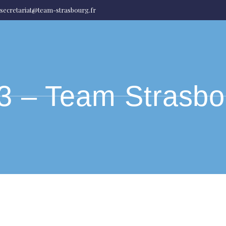
secretariat@team-strasbourg.fr
93 – Team Strasbo