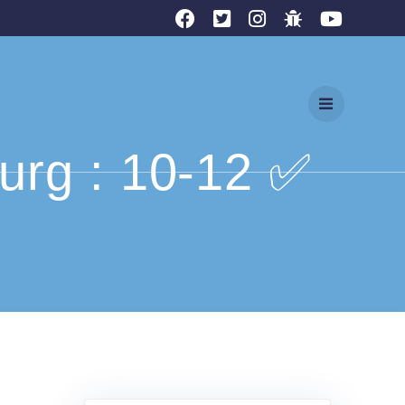
urg : 10-12 ✅