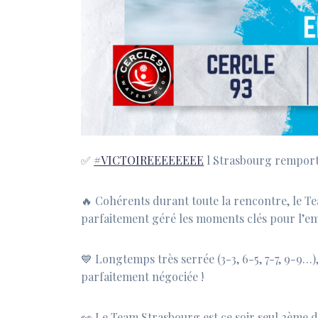
✅
#VICTOIREEEEEEEE
l Strasbourg remporte
🔥 Cohérents durant toute la rencontre, le Tea
parfaitement géré les moments clés pour l’em
💙 Longtemps très serrée (3-3, 6-5, 7-7, 9-9…)
parfaitement négociée !
👀 Le Team Strasbourg est ce soir seul 2ème 