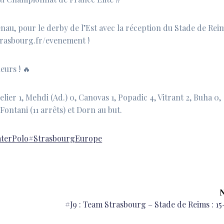
au, pour le derby de l’Est avec la réception du Stade de Reim
-strasbourg.fr/evenement !
eurs ! 🔥
ier 1, Mehdi (Ad.) 0, Canovas 1, Popadic 4, Vitrant 2, Buha 0,
 Fontani (11 arrêts) et Dorn au but.
aterPolo
#StrasbourgEurope
N
Next
✅
#J9 : Team Strasbourg – Stade de Reims : 1
post: