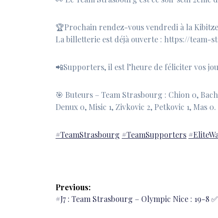
🏆Prochain rendez-vous vendredi à la Kibitzen
La billetterie est déjà ouverte : https://team
📲Supporters, il est l’heure de féliciter vos jou
🎯 Buteurs – Team Strasbourg : Chion 0, Bachel
Denux 0, Misic 1, Zivkovic 2, Petkovic 1, Mas 0.
#TeamStrasbourg
#TeamSupporters
#EliteW
Navigation
Previous:
de
Previous
#J7 : Team Strasbourg – Olympic Nice : 19-8 
post: