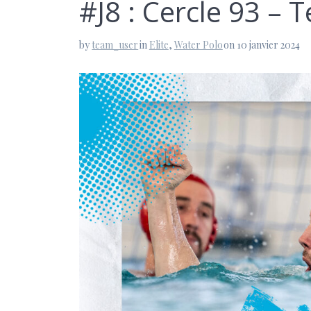
#J8 : Cercle 93 –
by
team_user
in
Elite
,
Water Polo
on 10 janvier 2024