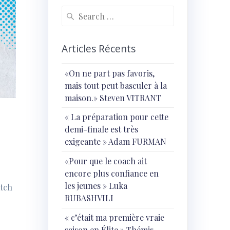
Search
for:
Articles Récents
«On ne part pas favoris,
mais tout peut basculer à la
maison.» Steven VITRANT
« ⁠La préparation pour cette
demi-finale est très
exigeante » Adam FURMAN
«Pour que le coach ait
encore plus confiance en
les jeunes » Luka
atch
RUBASHVILI
« c’était ma première vraie
saison en Élite » Thémis