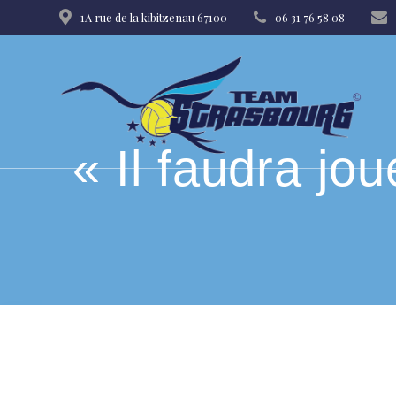
Skip
1A rue de la kibitzenau 67100
06 31 76 58 08
to
content
« Il faudra jo