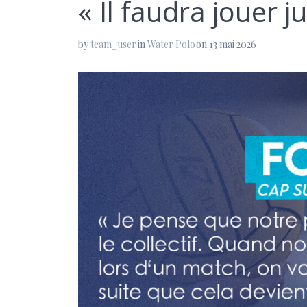
« Il faudra jouer 
by
team_user
in
Water Polo
on 13 mai 2026