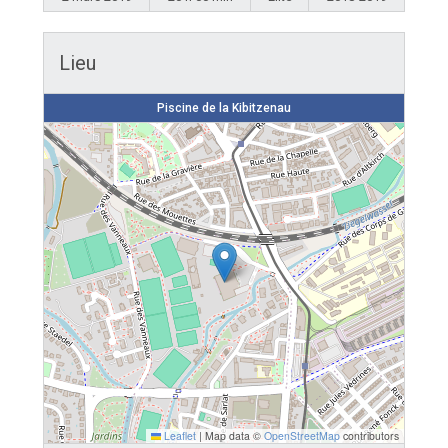
Lieu
Piscine de la Kibitzenau
Leaflet
|
Map data ©
OpenStreetMap
contributors