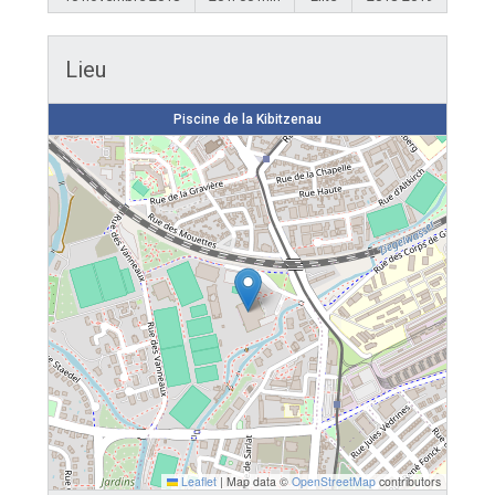
Lieu
Piscine de la Kibitzenau
Leaflet
|
Map data ©
OpenStreetMap
contributors