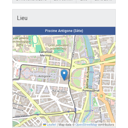
Lieu
Piscine Antigone (Sète)
Leaflet
|
Map data ©
OpenStreetMap
contributors