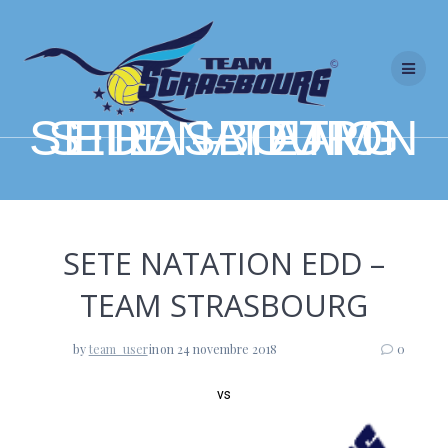
Skip
to
content
SETE NATATION EDD – TEAM STRASBOURG
SETE NATATION EDD –
TEAM STRASBOURG
by
team_user
in
on 24 novembre 2018
0
vs