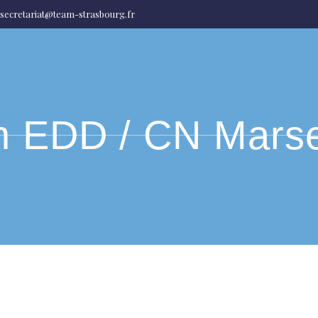
secretariat@team-strasbourg.fr
 EDD / CN Marsei