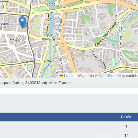
Leaflet
|
Map data ©
OpenStreetMap
contrib
ques Cartier, 34000 Montpellier, France
Goals
1
14