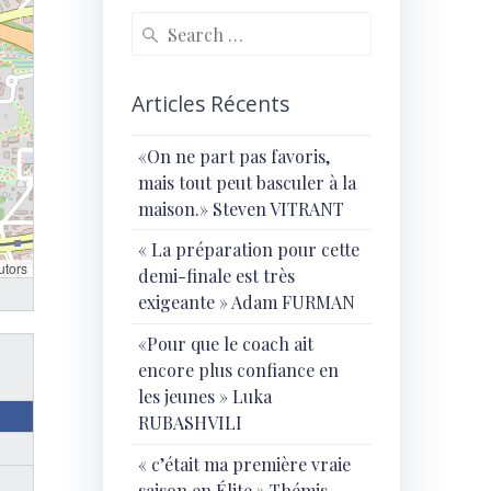
Search
for:
Articles Récents
«On ne part pas favoris,
mais tout peut basculer à la
maison.» Steven VITRANT
« ⁠La préparation pour cette
utors
demi-finale est très
exigeante » Adam FURMAN
«Pour que le coach ait
encore plus confiance en
les jeunes » Luka
RUBASHVILI
« c’était ma première vraie
saison en Élite » Thémis