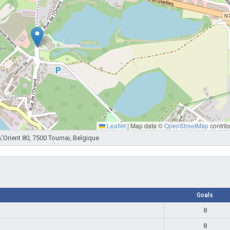
Leaflet
|
Map data ©
OpenStreetMap
contrib
\'Orient 80, 7500 Tournai, Belgique
Goals
8
8