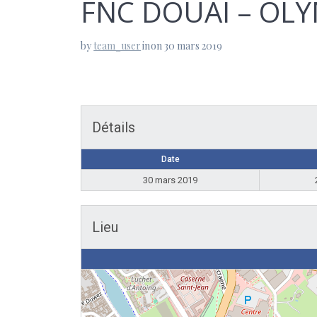
FNC DOUAI – OLY
by
team_user
in
on 30 mars 2019
Détails
Date
30 mars 2019
Lieu