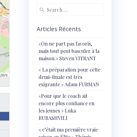
Search
for:
Articles Récents
«On ne part pas favoris,
mais tout peut basculer à la
maison.» Steven VITRANT
« ⁠La préparation pour cette
utors
demi-finale est très
exigeante » Adam FURMAN
«Pour que le coach ait
encore plus confiance en
les jeunes » Luka
RUBASHVILI
« c’était ma première vraie
saison en Élite » Thémis