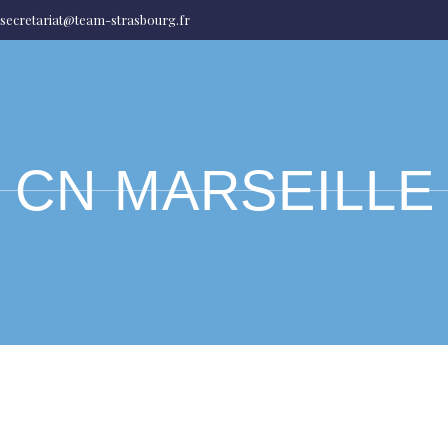
secretariat@team-strasbourg.fr
– CN MARSEILLE