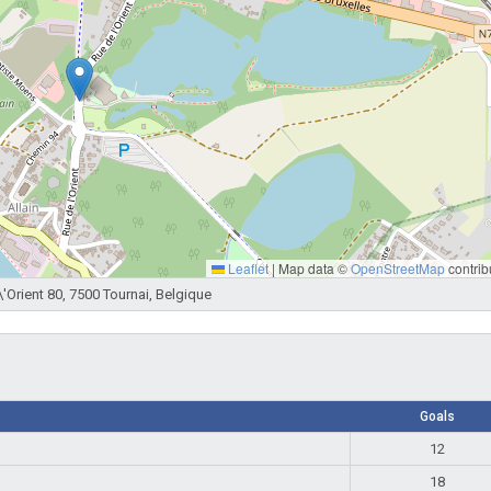
Leaflet
|
Map data ©
OpenStreetMap
contrib
\'Orient 80, 7500 Tournai, Belgique
Goals
12
18