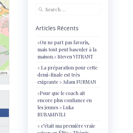
Search
for:
Articles Récents
«On ne part pas favoris,
mais tout peut basculer à la
maison.» Steven VITRANT
« ⁠La préparation pour cette
utors
demi-finale est très
exigeante » Adam FURMAN
«Pour que le coach ait
encore plus confiance en
les jeunes » Luka
RUBASHVILI
« c’était ma première vraie
saison en Élite » Thémis