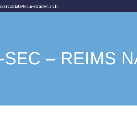
secretariat@team-strasbourg.fr
-SEC – REIMS N