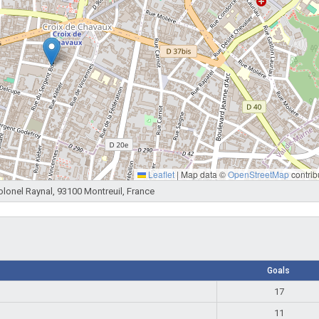
Leaflet
|
Map data ©
OpenStreetMap
contrib
lonel Raynal, 93100 Montreuil, France
Goals
17
11