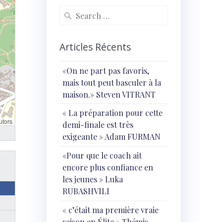
Search
for:
Articles Récents
«On ne part pas favoris,
mais tout peut basculer à la
maison.» Steven VITRANT
« ⁠La préparation pour cette
utors
demi-finale est très
exigeante » Adam FURMAN
«Pour que le coach ait
encore plus confiance en
les jeunes » Luka
RUBASHVILI
« c’était ma première vraie
saison en Élite » Thémis