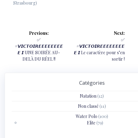
Strasbourg)
Navigation
Previous:
Next:
de
Previous
Next
✅
✅
post:
post:
#𝙑𝙄𝘾𝙏𝙊𝙄𝙍𝙀𝙀𝙀𝙀𝙀𝙀𝙀𝙀
#𝙑𝙄𝘾𝙏𝙊𝙄𝙍𝙀𝙀𝙀𝙀𝙀𝙀𝙀𝙀
l’article
𝙀 𝙄 UNE SOIRÉE AU-
𝙀 𝙄 Le caractère pour s’en
DELÀ DU RÉEL !!
sortir !
Catégories
Natation
(12)
Non classé
(11)
Water Polo
(100)
Elite
(79)