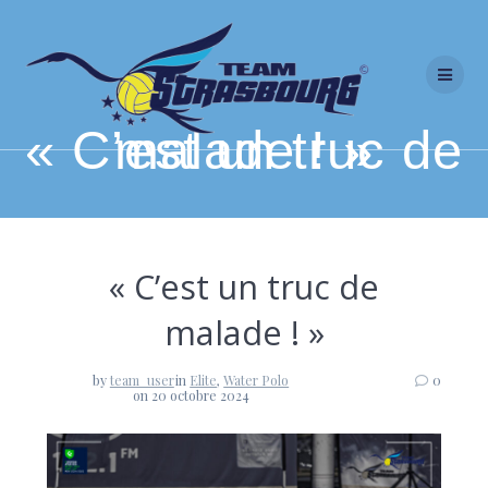
Skip
to
content
« C’est un truc de malade ! »
« C’est un truc de
malade ! »
by
team_user
in
Elite
,
Water Polo
0
on 20 octobre 2024