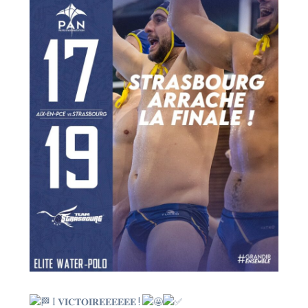
I 𝐕𝐈𝐂𝐓𝐎𝐈𝐑𝐄𝐄𝐄𝐄𝐄𝐄 !