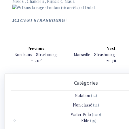
Misic 6, Chandieu , Kujacic 5, Mas 2.
Dans la cage : Fontani (16 arrêts) et Dutet.
𝙄𝘾𝙄 𝘾’𝙀𝙎𝙏 𝙎𝙏𝙍𝘼𝙎𝘽𝙊𝙐𝙍𝙂 !
Navigation
Previous:
Next:
de
Previous
Next
Bordeaux – Strasbourg :
Marseille – Strasbourg :
post:
post:
7-21✅
21-7❌
l’article
Catégories
Natation
(12)
Non classé
(11)
Water Polo
(100)
Elite
(79)