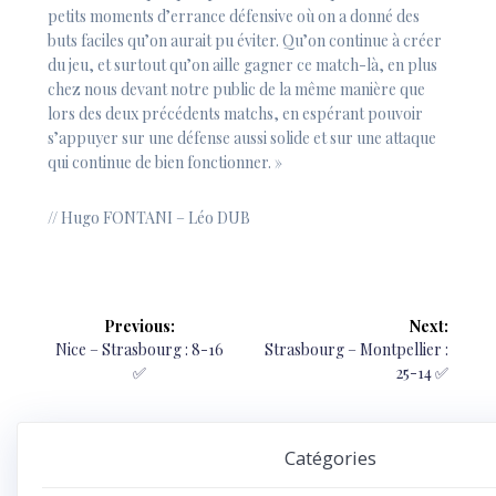
petits moments d’errance défensive où on a donné des
buts faciles qu’on aurait pu éviter. Qu’on continue à créer
du jeu, et surtout qu’on aille gagner ce match-là, en plus
chez nous devant notre public de la même manière que
lors des deux précédents matchs, en espérant pouvoir
s’appuyer sur une défense aussi solide et sur une attaque
qui continue de bien fonctionner. »
// Hugo FONTANI – Léo DUB
Navigation
Previous:
Next:
de
Previous
Next
Nice – Strasbourg : 8-16
Strasbourg – Montpellier :
post:
post:
✅
25-14 ✅
l’article
Catégories