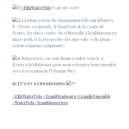
#EliteWaterPolo
I Cap sur 2026 !
La phase retour du championnat Élite qui débutera
le 7 février en gironde, le Final Four de la Coupe de
France, les chocs contre Aix et Marseille à la Kibitzenau en
mars-avril, et la perspective des play-offs : cette phase
retour s’annonce palpitante !
Supporters, on vous donne rendez-vous le 21
février à la Kibitzenau pour nous retrouver tous ensemble
avec la réception de l’Olympic Nice.
𝙄𝘾𝙄 𝘾’𝙀𝙎𝙏 𝙎𝙏𝙍𝘼𝙎𝘽𝙊𝙐𝙍𝙂 !
#EliteWaterPolo
#TeamStrasbourg
#GrandirEnsemble
#WaterPolo
#TeamSupporters
Navigation