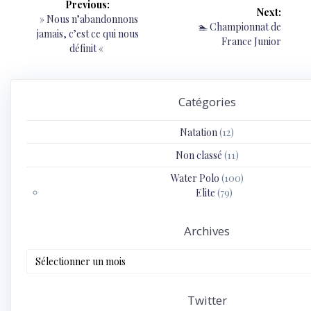
Previous:
Next:
de
Previous
» Nous n’abandonnons
Next
🏊 Championnat de
post:
jamais, c’est ce qui nous
post:
France Junior
l’article
définit «
Catégories
Natation
(12)
Non classé
(11)
Water Polo
(100)
Elite
(79)
Archives
Archives
Twitter