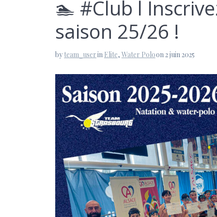
🏊 #Club l Inscriv
saison 25/26 !
by
team_user
in
Elite
,
Water Polo
on 2 juin 2025