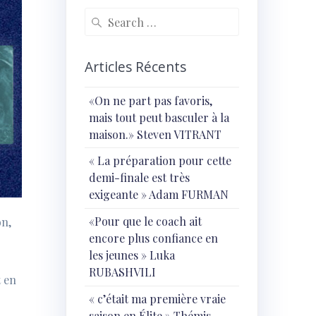
Search
for:
Articles Récents
«On ne part pas favoris,
mais tout peut basculer à la
maison.» Steven VITRANT
« ⁠La préparation pour cette
demi-finale est très
exigeante » Adam FURMAN
«Pour que le coach ait
on,
encore plus confiance en
les jeunes » Luka
RUBASHVILI
t en
« c’était ma première vraie
saison en Élite » Thémis