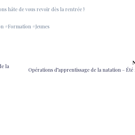
ns hâte de vous revoir dès la rentrée !
n #Formation #Jeunes
N
de la
Next
Opérations d’apprentissage de la natation – Été
post: