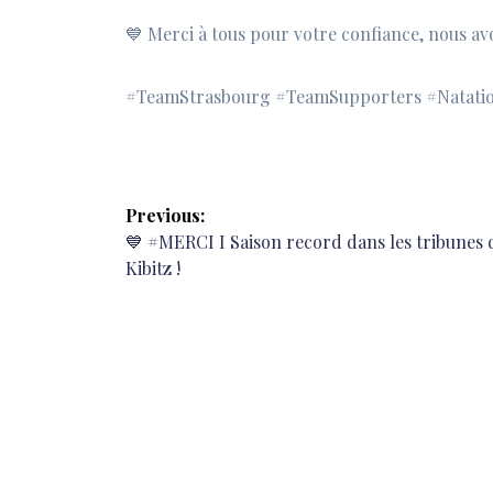
💙
Merci à tous pour votre confiance, nous avo
#TeamStrasbourg #TeamSupporters #Natatio
Navigation
Previous:
de
Previous
💙 #MERCI I Saison record dans les tribunes 
post:
Kibitz !
l’article