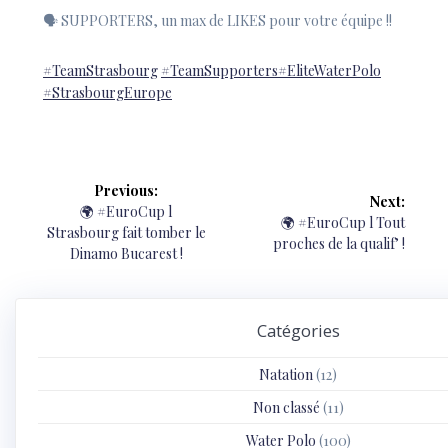
🗣 SUPPORTERS, un max de LIKES pour votre équipe !!
#TeamStrasbourg
#TeamSupporters
#EliteWaterPolo
#StrasbourgEurope
Navigation
Previous:
Next:
de
Previous
🌍 #EuroCup l
Next
🌍 #EuroCup l Tout
post:
Strasbourg fait tomber le
post:
proches de la qualif’ !
l’article
Dinamo Bucarest !
Catégories
Natation
(12)
Non classé
(11)
Water Polo
(100)