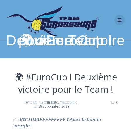
Skip
to
content
🌍 #EuroCup l Deuxième victoire pour le Team !
🌍 #EuroCup l Deuxième
victoire pour le Team !
by
team_user
in
Elite
,
Water Polo
0
on 28 septembre 2024
✅ #𝙑𝙄𝘾𝙏𝙊𝙄𝙍𝙀𝙀𝙀𝙀𝙀𝙀𝙀𝙀𝙀 𝙄 𝘼𝙫𝙚𝙘 𝙡𝙖 𝙗𝙤𝙣𝙣𝙚
é𝙣𝙚𝙧𝙜𝙞𝙚 !