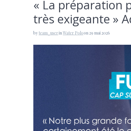
« ⁠La préparation 
très exigeante 
by
team_user
in
Water Polo
on 29 mai 2026