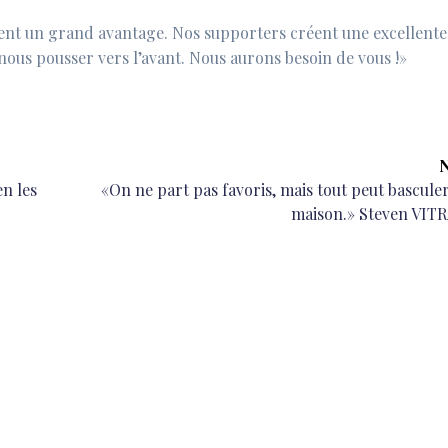
ent un grand avantage. Nos supporters créent une excellente
 nous pousser vers l’avant. Nous aurons besoin de vous !»
N
Next
en les
«On ne part pas favoris, mais tout peut basculer
post:
maison.» Steven VIT