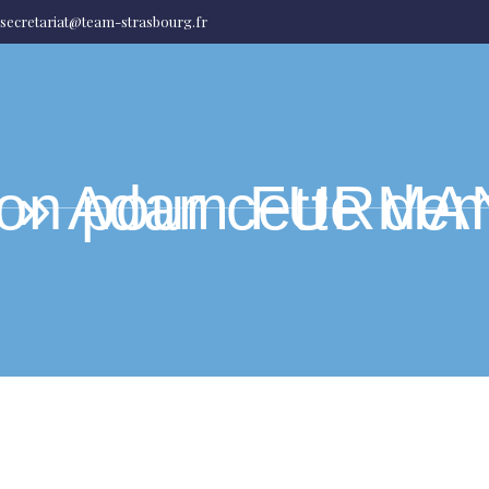
secretariat@team-strasbourg.fr
mi-finale est très exigeante » Adam FUR