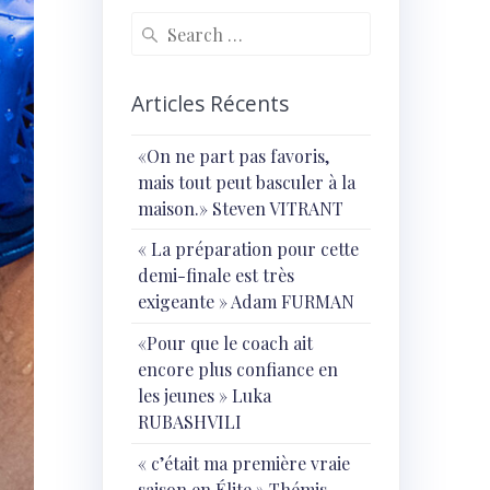
Search
for:
Articles Récents
«On ne part pas favoris,
mais tout peut basculer à la
maison.» Steven VITRANT
« ⁠La préparation pour cette
demi-finale est très
exigeante » Adam FURMAN
«Pour que le coach ait
encore plus confiance en
les jeunes » Luka
RUBASHVILI
« c’était ma première vraie
saison en Élite » Thémis