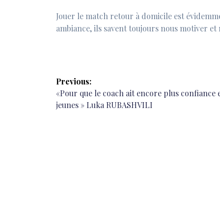
Jouer le match retour à domicile est évidemm
ambiance, ils savent toujours nous motiver et
Navigation
Previous:
de
Previous
«Pour que le coach ait encore plus confiance 
post:
jeunes » Luka RUBASHVILI
l’article